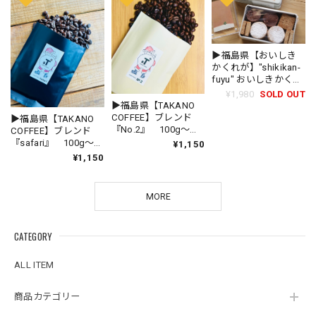
▶︎福島県【おいしき
かくれが】"shikikan-
fuyu" おいしきかくれ
がが贈る、冬のクッ
¥1,980
SOLD OUT
キー缶 （計15枚入
▶︎福島県【TAKANO
り）
COFFEE】ブレンド
▶︎福島県【TAKANO
『No.2』 100g〜
COFFEE】ブレンド
300g
『safari』 100g〜
¥1,150
300g
¥1,150
MORE
CATEGORY
ALL ITEM
商品カテゴリー