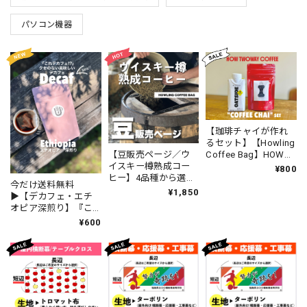
パソコン機器
【珈琲チャイが作れ
るセット】【Howling
【豆販売ページ／ウ
Coffee Bag】HOW
イスキー樽熟成コー
TWOWAY COFFEE ス
¥800
ヒー】4品種から選べ
パイスコーヒー＆コ
今だけ送料無料
るグラム数 ウイス
ーヒーチャイが作れ
¥1,850
▶︎【デカフェ・エチ
キー香る珈琲 ノン
る、2Wayなコーヒー
オピア深煎り】『こ
アルコール
バッグ #港屋漢方堂
れデカフェ!?』クセの
¥600
ない本当に美味しい
デカフェコーヒー
お試し2個〜1ヶ月用
まで選べる！