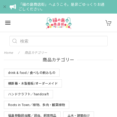
「福の島商店街」へようこそ。是非ごゆっくりお過
ごしください。
Home
商品カテゴリー
商品カテゴリー
drink & food / 食べもの飲みもの
横断幕・木製看板/オーダーメイド
ハンドクラフト／handcraft
Roots in Town／植物、多肉・観葉植物
福島移動昆虫館／昆虫、飼育用品
土木・建築向け