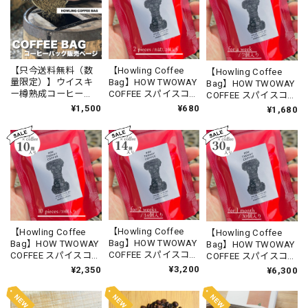
【只今送料無料（数
【Howling Coffee
【Howling Coffee
量限定）】ウイスキ
Bag】HOW TWOWAY
Bag】HOW TWOWAY
ー樽熟成コーヒー
COFFEE スパイスコー
COFFEE スパイスコー
【Howling Coffee
ヒー＆コーヒーチャ
ヒー＆コーヒーチャ
¥1,500
¥680
¥1,680
Bag】バレルエイジ
イが作れる、2Wayな
イが作れる、2Wayな
ド コーヒーバッグ
コーヒーバッグ #港
コーヒーバッグ #港
屋漢方堂
屋漢方堂
【Howling Coffee
【Howling Coffee
【Howling Coffee
Bag】HOW TWOWAY
Bag】HOW TWOWAY
Bag】HOW TWOWAY
COFFEE スパイスコー
COFFEE スパイスコー
COFFEE スパイスコー
ヒー＆コーヒーチャ
ヒー＆コーヒーチャ
ヒー＆コーヒーチャ
¥3,200
¥2,350
¥6,300
イが作れる、2Wayな
イが作れる、2Wayな
イが作れる、2Wayな
コーヒーバッグ #港
コーヒーバッグ #港
コーヒーバッグ #港
屋漢方堂
屋漢方堂
屋漢方堂