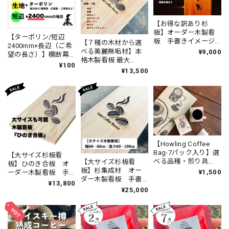
【お得な訳あり杉
板】オーダー木製看
【ターポリン/短辺
板 手書きイメージ
【７種の木材から選
2400mm×長辺（ご希
OK 最大×250mm
べる美麗無垢材】本
¥9,000
望の長さ）】横断幕
立て掛け看板 最
格木製看板 最大
作成 データ作成無料
¥100
安 彫刻 オーダー
250×600mm 手書きイ
¥13,500
手書きイメージから
メイド レーザー彫
メージOK 立て掛け
でもOK スポーツ応援
刻 オリジナル DIY
看板 彫刻 オーダ
幕
ーメイド レーザー
彫刻 オリジナル
DIY
【Howling Coffee
Bag-7パック入り】選
【大サイズ杉板看
べる品種・煎り具
【大サイズ杉板看
板】ひのき合板 オ
合 珈琲 コーヒー
板】杉集成材 オー
¥1,500
ーダー木製看板 手
バッグ
ダー木製看板 手書
書きイメージOK 立
¥13,800
きイメージOK 立て
¥25,000
て掛け看板 最安
掛け看板 最安 彫
彫刻 オーダーメイ
刻 オーダーメイ
ド レーザー彫刻
ド レーザー彫刻
オリジナル DIY
オリジナル DIY