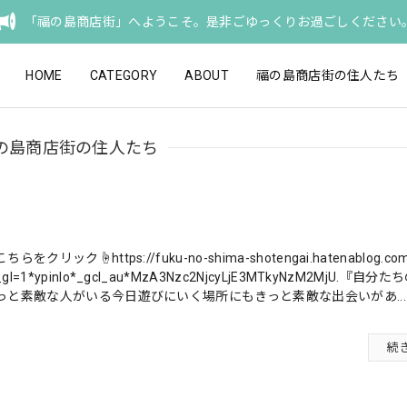
「福の島商店街」へようこそ。是非ごゆっくりお過ごしください
HOME
CATEGORY
ABOUT
福の島商店街の住人たち
の島商店街の住人たち
こちらをクリック☝️https://fuku-no-shima-shotengai.hatenablog.co
_gl=1*ypinlo*_gcl_au*MzA3Nzc2NjcyLjE3MTkyNzM2MjU.『自
っと素敵な人がいる今日遊びにいく場所にもきっと素敵な出会いがあ...
続